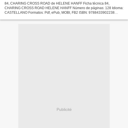
84, CHARING CROSS ROAD de HELENE HANFF Ficha técnica 84,
CHARING CROSS ROAD HELENE HANFF Número de páginas: 128 Idioma:
CASTELLANO Formatos: Pdf, ePub, MOBI, FB2 ISBN: 9788433902238
Editorial: ANAGRAMA Año de edición: 2019 Descargar eBook gratis
Descargar...
Publicité