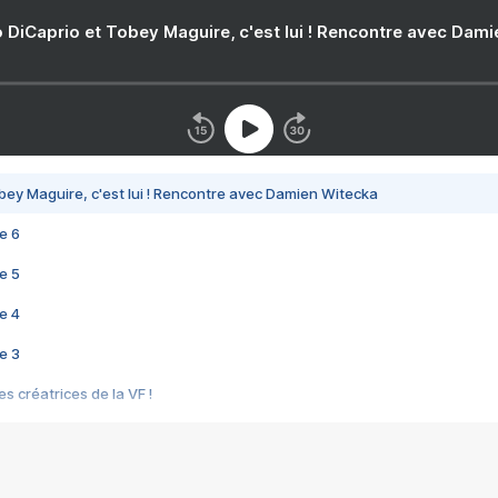
 DiCaprio et Tobey Maguire, c'est lui ! Rencontre avec Dam
bey Maguire, c'est lui ! Rencontre avec Damien Witecka
e 6
e 5
e 4
e 3
s créatrices de la VF !
e 2
e 1