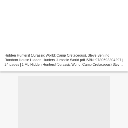
Hidden Hunters! (Jurassic World: Camp Cretaceous). Steve Behling,
Random House Hidden-Hunters-Jurassic-World.pdf ISBN: 9780593304297 |
24 pages | 1 Mb Hidden Hunters! (Jurassic World: Camp Cretaceous) Steve
Behling, Random House Page: 24 Format: pdf,...