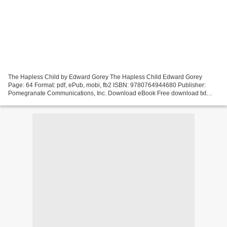
The Hapless Child by Edward Gorey The Hapless Child Edward Gorey
Page: 64 Format: pdf, ePub, mobi, fb2 ISBN: 9780764944680 Publisher:
Pomegranate Communications, Inc. Download eBook Free download txt
ebooks The Hapless Child in English by Edward Gorey...