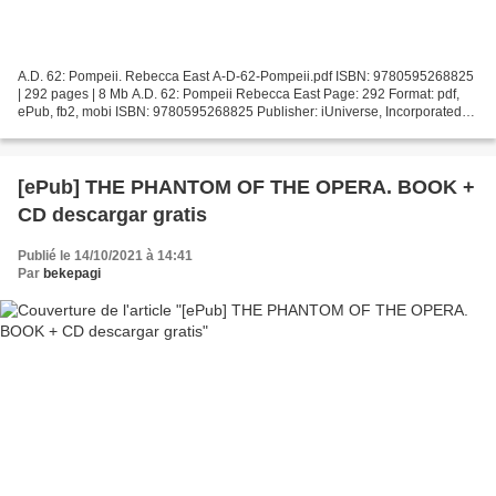
A.D. 62: Pompeii. Rebecca East A-D-62-Pompeii.pdf ISBN: 9780595268825
| 292 pages | 8 Mb A.D. 62: Pompeii Rebecca East Page: 292 Format: pdf,
ePub, fb2, mobi ISBN: 9780595268825 Publisher: iUniverse, Incorporated
Download A.D. 62: Pompeii Download textbooks...
[ePub] THE PHANTOM OF THE OPERA. BOOK +
CD descargar gratis
Publié le 14/10/2021 à 14:41
Par
bekepagi