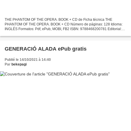
THE PHANTOM OF THE OPERA. BOOK + CD de Ficha técnica THE
PHANTOM OF THE OPERA. BOOK + CD Número de páginas: 128 Idioma:
INGLÉS Formatos: Pdf, ePub, MOBI, FB2 ISBN: 9788468200781 Editorial:
VICENS-VIVES Año de edición: 2014 Descargar eBook gratis Leer...
GENERACIÓ ALADA ePub gratis
Publié le 14/10/2021 à 14:40
Par
bekepagi