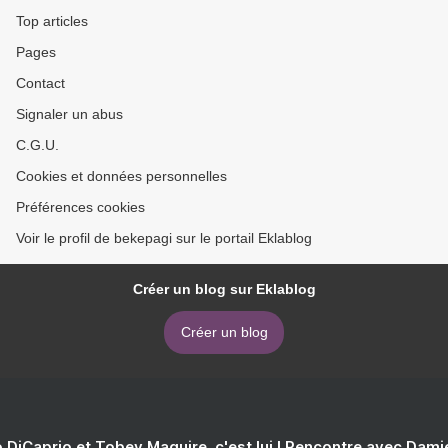
(Litterature Francaise)
Francaise) par Alain Duault
Top articles
>
Pages
Contact
Signaler un abus
C.G.U.
Cookies et données personnelles
Préférences cookies
Voir le profil de bekepagi sur le portail Eklablog
Créer un blog sur Eklablog
Créer un blog
 DiCaprio et Tobey Maguire, c'est lui ! Rencontre avec Dam