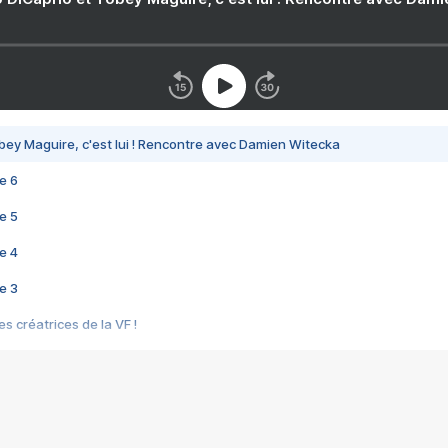
bey Maguire, c'est lui ! Rencontre avec Damien Witecka
e 6
e 5
e 4
e 3
s créatrices de la VF !
e 2
e 1
e Mektoub My Love arrive enfin ! Rencontre avec Shaïn Boumedine et Sal