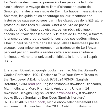
Le Cantique des oiseaux, poème écrit en persan à la fin du
siècle, chante le voyage de milliers d'oiseaux en quête de
Sîmorgh, manifestation visible du Divin. La huppe, messagère de
Salomon, les guide et les encourage en leur racontant des
histoires de sagesse puisées parmi les classiques de la littérature
profane ou inspirées du Coran. Chef-d'oeuvre de poésie
mystique, Le Cantique des oiseaux est un récit initiatique :
chacun peut voir dans les oiseaux le reflet de lui-même, à travers
le prisme de ses propres expériences et de ses quêtes intimes.
Chacun peut se perdre dans les sept vallées traversées par les
oiseaux, pour mieux se retrouver. La traduction de Leili Anvar
parvient par son souffle à rendre cette ascension spirituelle
lumineuse, vibrante et universelle, fidèle à la lettre et à l'esprit
d'Attâr.
Lire aussi: Download google books free mac Martha Stewart's
Cookie Perfection: 100+ Recipes to Take Your Sweet Treats to
the Next Level: A Baking Book 9781524763404 (English
literature) CHM
read pdf
, English textbooks download Dinosaurs,
Mammoths and More Prehistoric Amigurumi: Unearth 14
Awesome Designs English version
download link
, It download
books Bloody Sunday by Ben Coes (English literature)
9781250140760
read book
, Kindle ebook téléchargement Les
nouveaux outils pour les maths CE1 - Fichier par Natacha